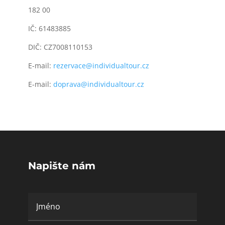
182 00
IČ: 61483885
DIČ: CZ7008110153
E-mail:
rezervace@individualtour.cz
E-mail:
doprava@individualtour.cz
Napište nám