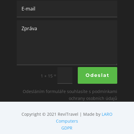
=
Odeslat
1 + 15
Odesláním formuláře souhlasíte s podmínkami
ochrany osobních údajů
Copyright © 2021 ReviTravel | Made by
LARO
Computers
GDPR